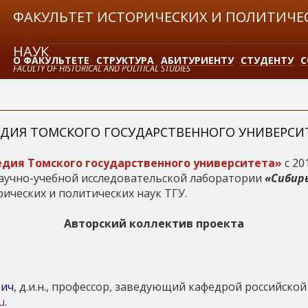
Jump to navigation
ФАКУЛЬТЕТ ИСТОРИЧЕСКИХ И ПОЛИТИЧЕ
НАУК
О ФАКУЛЬТЕТЕ
СТРУКТУРА
АБИТУРИЕНТУ
СТУДЕНТУ
С
FACULTY OF HISTORICAL AND POLITICAL STUDIES
ЗАКАЗАТЬ СПРАВКУ
ДИЯ ТОМСКОГО ГОСУДАРСТВЕННОГО УНИВЕРСИ
дия Томского государственного университета»
с 20
аучно-учебной исследовательской лаборатории
«Сибир
ических и политических наук ТГУ.
Авторский коллектив проекта
вич
, д.и.н., профессор, заведующий кафедрой российской
u
.