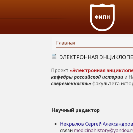
Главная
В
ЭЛЕКТРОННАЯ ЭНЦИКЛОПЕ
ы
Проект
«Электронная энциклопе
кафедры российской истории
и Н
з
современность»
факультета истор
д
е
Научный редактор
с
Некрылов Сергей Александро
связи
medicinahistory@yandex.r