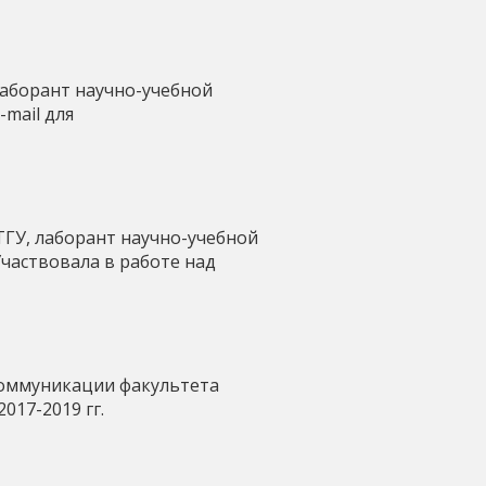
лаборант научно-учебной
mail для
ТГУ, лаборант научно-учебной
частвовала в работе над
коммуникации факультета
017-2019 гг.