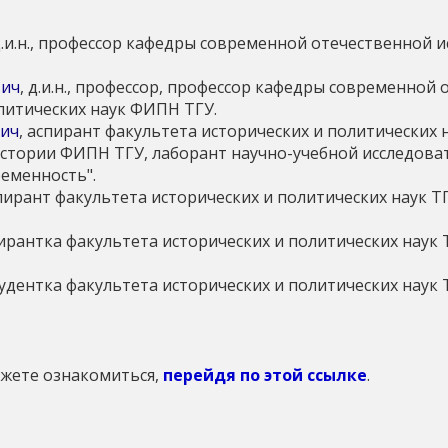
 д.и.н., профессор кафедры современной отечественной 
вич
, д.и.н., профессор, профессор кафедры современной
литических наук ФИПН ТГУ.
вич
, аспирант факультета исторических и политических 
стории ФИПН ТГУ, лаборант научно-учебной исследоват
еменность".
спирант факультета исторических и политических наук ТГ
пирантка факультета исторических и политических наук 
тудентка факультета исторических и политических наук 
ожете ознакомиться,
перейдя по этой ссылке
.