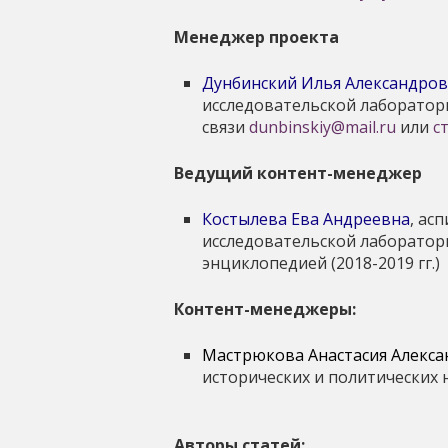
ь
Менеджер проекта
Дунбинский Илья Александро
исследовательской лаборатори
связи
dunbinskiy@mail.ru
или
с
Ведущий контент-менеджер
Костылева Ева Андреевна
, ас
исследовательской лаборатори
энциклопедией (2018-2019 гг.)
Контент-менеджеры:
Мастрюкова Анастасия Алекс
исторических и политических 
Авторы статей: