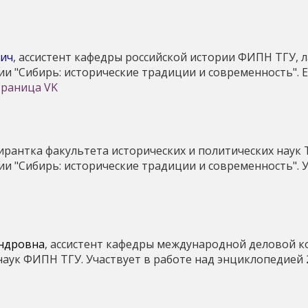
вич
, ассистент кафедры российской истории ФИПН ТГУ, 
и "Сибирь: исторические традиции и современность". E-
траница VK
пирантка факультета исторических и политических наук 
и "Сибирь: исторические традиции и современность". У
андровна
, ассистент кафедры международной деловой 
наук ФИПН ТГУ. Участвует в работе над энциклопедией 2