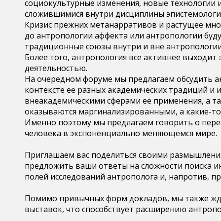
социокультурные изменения, новые технологии 
сложившимися внутри дисциплины эпистемолог
Кризис прежних
метанарративов
и растущее мно
до антропологии аффекта или антропологии буду
традиционные союзы
внутри и вне антропологи
Более того, антропология все активнее выходит 
деятельностью.
На очередном форуме мы предлагаем обсудить а
контексте ее разных академических традиций и 
внеакадемическими
сферами её применения, а т
оказываются маргинализированными, а какие-то,
Именно поэтому мы предлагаем говорить о
пере
человека в экспоненциально меняющемся мире.
Приглашаем вас поделиться своими размышления
предложить ваши ответы на сложности поиска и
полей исследований антрополога и, напротив, п
Помимо привычных форм докладов, мы также жде
выставок, что способствует расширению антропо