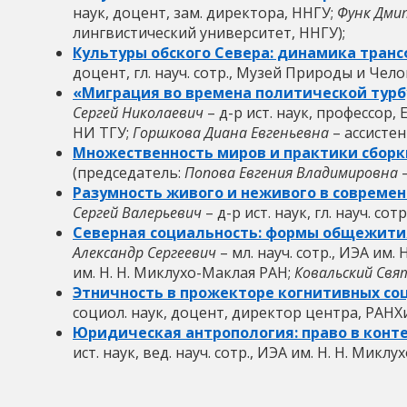
наук, доцент, зам. директора, ННГУ;
Функ Дми
лингвистический университет, ННГУ);
Культуры обского Севера: динамика тран
доцент, гл. науч. сотр., Музей Природы и Чел
«Миграция во времена политической турб
Сергей Николаевич
– д-р ист. наук, профессор, 
НИ ТГУ;
Горшкова Диана Евгеньевна
– ассисте
Множественность миров и практики сборк
(председатель:
Попова Евгения Владимировна
–
Разумность живого и неживого в современ
Сергей Валерьевич
– д-р ист. наук, гл. науч. со
Северная социальность: формы общежития
Александр Сергеевич
– мл. науч. сотр., ИЭА им.
им. Н. Н. Миклухо-Маклая РАН;
Ковальский Свя
Этничность в прожекторе когнитивных со
социол. наук, доцент, директор центра, РАН
Юридическая антропология: право в конт
ист. наук, вед. науч. сотр., ИЭА им. Н. Н. Микл