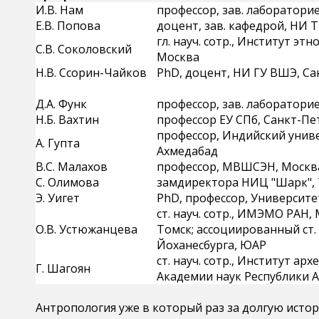
И.В. Нам
профессор, зав. лаборатори
ь
Е.В. Попова
доцент, зав. кафедрой, НИ Т
гл.
науч.
сотр
., Институт эт
С.В. Соколовский
Москва
Н.В.
Ссорин
-Чайков
PhD
, доцент, НИ ГУ ВШЭ, С
Д.А. Функ
профессор, зав. лаборатори
Н.Б.
Вахтин
профессор ЕУ СПб, Санкт-Пе
профессор, Индийский унив
А.
Гупта
Ахмедабад
В.С. Малахов
профессор, МВШСЭН, Москв
С.
Олимова
замдиректора НИЦ "Шарк",
Э.
Уигет
PhD
, профессор, Университ
ст.
науч.
сотр
., ИМЭМО РАН, 
О.В. Устюжанцева
Томск; ассоциированный ст.
Йоханесбурга
, ЮАР
ст.
науч.
сотр
., Институт арх
Г.
Шагоян
Академии наук Республики 
Антропология уже в кото
рый раз за долгую исто