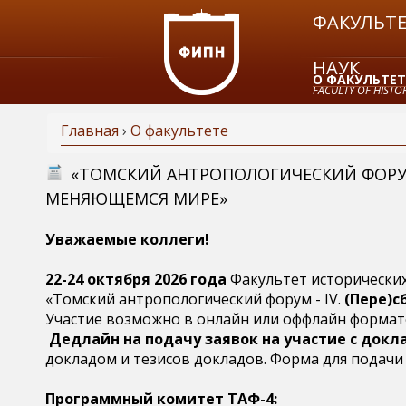
ФАКУЛЬТЕ
НАУК
О ФАКУЛЬТЕТ
FACULTY OF HISTOR
Главная
›
О факультете
ЗАКАЗАТЬ СП
В
«ТОМСКИЙ АНТРОПОЛОГИЧЕСКИЙ ФОРУМ 
МЕНЯЮЩЕМСЯ МИРЕ»
ы
Уважаемые коллеги!
з
22-24 октября 2026 года
Факультет исторически
д
«Томский антропологический форум - IV.
(Пере)с
Участие возможно в онлайн или оффлайн формат
е
Дедлайн на подачу заявок на участие с докл
докладом и тезисов докладов. Форма для подачи
с
Программный комитет ТАФ-4: