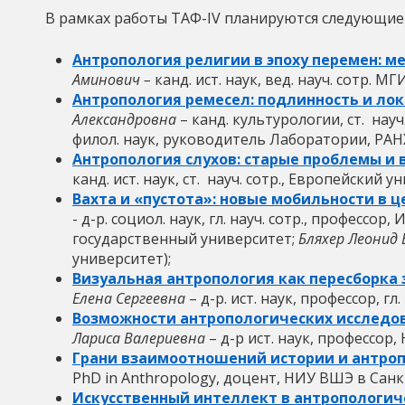
В рамках работы ТАФ-
IV
планируются следующие 
Антропология религии в эпоху перемен: м
Аминович –
канд. ист. наук, вед. науч. сотр. 
Антропология ремесел: подлинность и лок
Александровна
– канд. культурологии, ст. нау
филол. наук, руководитель Лаборатории, РАН
Антропология слухов: старые проблемы и
канд. ист. наук, ст. науч. сотр., Европейский 
Вахта и «пустота»: новые мобильности в 
- д-р. социол. наук, гл. науч. сотр., профессо
государственный университет;
Бляхер Леонид
университет);
Визуальная антропология как пересборка 
Елена Сергеевна
– д-р. ист. наук, профессор, гл
Возможности антропологических исследова
Лариса Валериевна
– д-р ист. наук, профессор,
Грани взаимоотношений истории и антроп
PhD in Anthropology, доцент, НИУ ВШЭ в Санк
Искусственный интеллект в антропологич