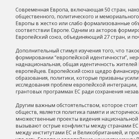
ь
Современная Европа, включающая 50 стран, нахо
общественного, политического и мемориального
Европы в жестко или слабо формализованные об
соответствии Европе. Одним из акторов формиров
Европейский союз, объединяющий 27 стран, и поч
Дополнительный стимул изучения того, что такое
формировании “европейской идентичности”, неред
наднациональная, общая идентичность жителей 
европейцев. Европейский союз щедро финансируе
образования, политики, которые призваны усил
исследования проблем европейской интеграции, 
грантовых программах ЕС ради сохранения незав
Другим важным обстоятельством, которое стоит
обществ, является политика памяти и историческ
множественные проекты видения национальной 
вызывают острые конфликты между странами ЕС 
между институтами ЕС и Великобританией, и проц