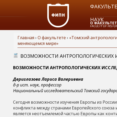
ФАКУЛЬТЕ
НАУК
О ФАКУЛЬТЕТ
FACULTY OF HISTOR
Главная
›
О факультете
›
«Томский антропологич
ЗАКАЗАТЬ СП
меняющемся мире»
В
ВОЗМОЖНОСТИ АНТРОПОЛОГИЧЕСКИХ И
ы
ВОЗМОЖНОСТИ АНТРОПОЛОГИЧЕСКИХ ИССЛЕД
з
Дериглазова Лариса Валериевна
д
д-р ист. наук, профессор
Национальный исследовательский Томский госуда
е
Сегодня возможности изучения Европы из России
конфликта между странами Европейского союза и
с
является неотъемлемой частью Европы как конт