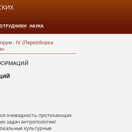
СКИХ
ОТРУДНИКИ
НАУКА
рум - IV. (Пере)сборка
е»
СФОРМАЦИЙ
АЦИЙ
юся очевидность протекающих
их задач антропологии/
локальные культурные