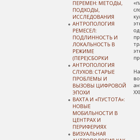
«п
ПЕРЕМЕН: МЕТОДЫ,
сл
ПОДХОДЫ,
ку
ИССЛЕДОВАНИЯ
эт
АНТРОПОЛОГИЯ
од
РЕМЕСЕЛ:
пр
ПОДЛИННОСТЬ И
тр
ЛОКАЛЬНОСТЬ В
эт
РЕЖИМЕ
пр
(ПЕРЕ)СБОРКИ
АНТРОПОЛОГИЯ
На
СЛУХОВ: СТАРЫЕ
во
ПРОБЛЕМЫ И
ан
ВЫЗОВЫ ЦИФРОВОЙ
XX
ЭПОХИ
ВАХТА И «ПУСТОТА»:
НОВЫЕ
МОБИЛЬНОСТИ В
ЦЕНТРАХ И
ПЕРИФЕРИЯХ
ВИЗУАЛЬНАЯ