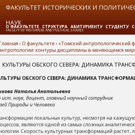
Jump to navigation
ФАКУЛЬТЕТ ИСТОРИЧЕСКИХ И ПОЛИТИЧЕ
НАУК
О ФАКУЛЬТЕТЕ
СТРУКТУРА
АБИТУРИЕНТУ
СТУДЕНТУ
С
FACULTY OF HISTORICAL AND POLITICAL STUDIES
Главная
›
О факультете
›
«Томский антропологический фо
ЗАКАЗАТЬ СПРАВКУ
антропологии: контуры дисциплины в меняющемся мир
В
КУЛЬТУРЫ ОБСКОГО СЕВЕРА: ДИНАМИКА ТРАН
ы
УЛЬТУРЫ ОБСКОГО СЕВЕРА: ДИНАМИКА ТРАНСФОРМ
з
чкова Наталья Анатольевна
д
р ист. наук, доцент, главный научный сотрудник
зей Природы и Человека
е
ансформации локальных культур, несмотря на кажущу
оцессов, являются одной из самых сложных аналитическ
с
нологии. Скорость культурных трансформаций растет, 