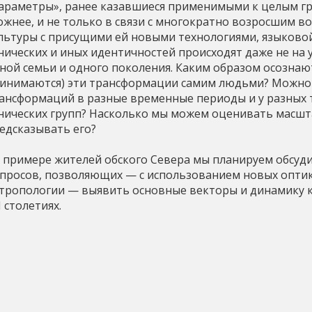
араметры», ранее казавшиеся применимыми к целым гр
ь
ожнее, и не только в связи с многократно возросшим
льтуры с присущими ей новыми технологиями, языковой
нических и иных идентичностей происходят даже не на 
ной семьи и одного поколения. Каким образом осознаю
инимаются) эти трансформации самим людьми? Можно 
ансформаций в разные временные периоды и у разных
нических групп? Насколько мы можем оценивать масшт
едсказывать его?
 примере жителей обского Севера мы планируем обсуд
просов, позволяющих — с использованием новых опти
тропологии — выявить основные векторы и динамику 
I столетиях.