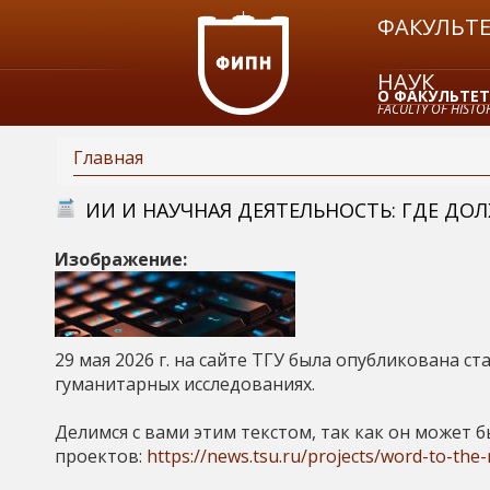
ФАКУЛЬТЕ
НАУК
О ФАКУЛЬТЕТ
FACULTY OF HISTOR
Главная
ЗАКАЗАТЬ СП
В
ИИ И НАУЧНАЯ ДЕЯТЕЛЬНОСТЬ: ГДЕ Д
ы
Изображение:
з
д
29 мая 2026 г. на сайте ТГУ была опубликована с
гуманитарных исследованиях.
е
Делимся с вами этим текстом, так как он может 
с
проектов:
https://news.tsu.ru/projects/word-to-the-r